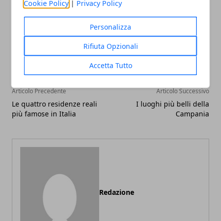
Cookie Policy
|
Privacy Policy
Personalizza
Facebook
Twitter
Whatsapp
Rifiuta Opzionali
Accetta Tutto
Articolo Precedente
Articolo Successivo
Le quattro residenze reali
I luoghi più belli della
più famose in Italia
Campania
Redazione