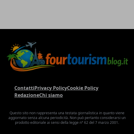
Contatti
Privacy Policy
Cookie Policy
Redazione
Chi siamo
Questo sito non rappresenta una testata giornalistica in quanto viene
aggiornato senza alcuna periodicità. Non può pertanto considerarsi un
prodotto editoriale ai sensi della legge n° 62 del 7 marzo 2001.