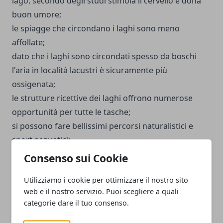
lago, secondo degli studi stimola il cervello e dona
buon umore;
le spiagge che circondano i laghi sono meno
affollate;
dato che i laghi sono circondati spesso da boschi
l'aria in località lacustri è sicuramente più
ossigenata;
le strutture ricettive dei laghi offrono numerose
opportunità per tutte le tasche;
si possono fare bellissimi percorsi naturalistici e
sport acquatici;
il lago offre la possibilità di osservare animali
Consenso sui Cookie
acquatici da vicino;
Utilizziamo i cookie per ottimizzare il nostro sito
i laghi, come ad esempio il Lago Garda, sono vicino a
web e il nostro servizio. Puoi scegliere a quali
famosi parchi divertimento.
categorie dare il tuo consenso.