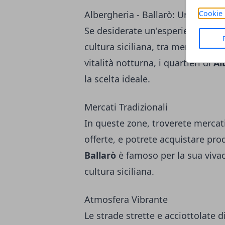
Albergheria - Ballarò: Un'Esperi
Cookie 
Se desiderate un'esperienza aute
cultura siciliana, tra mercati tra
vitalità notturna, i quartieri di
Al
la scelta ideale.
Mercati Tradizionali
In queste zone, troverete mercati 
offerte, e potrete acquistare prod
Ballarò
è famoso per la sua vivac
cultura siciliana.
Atmosfera Vibrante
Le strade strette e acciottolate d