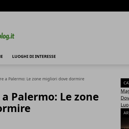
NE
LUOGHI DI INTERESSE
re a Palermo: Le zone migliori dove dormire
CA
Mag
 a Palermo: Le zone
Dov
ormire
Luo
AR