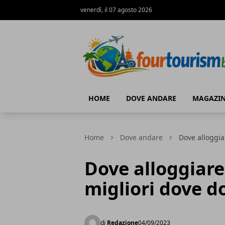
venerdì, il 07 agosto 2026
fourtourismblog.it
HOME
DOVE ANDARE
MAGAZI
Home
Dove andare
Dove alloggia
Dove alloggiare
migliori dove d
di
Redazione
04/09/2023