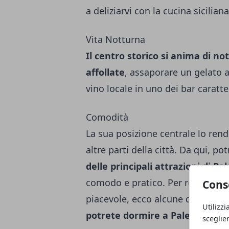
a deliziarvi con la cucina sicilian
Vita Notturna
Il centro storico si anima di no
affollate
, assaporare un gelato a
vino locale in uno dei bar caratter
Comodità
La sua posizione centrale lo ren
altre parti della città. Da qui, po
delle principali attrazioni di P
comodo e pratico.
Per rendere i
Cons
piacevole, ecco alcune delle
migl
Utilizzi
potrete dormire a Palermo
, si
sceglie