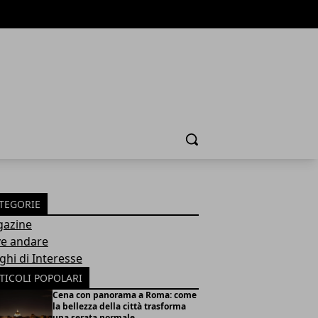
Cerca
TEGORIE
azine
e andare
ghi di Interesse
TICOLI POPOLARI
Cena con panorama a Roma: come
la bellezza della città trasforma
una serata normale