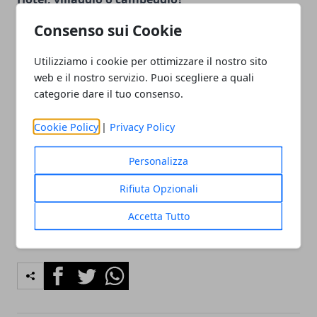
I pacchetti promozionali al Prà delle Torri offrono la
Consenso sui Cookie
possibilità di optare per l'hotel caratterizzato da
eleganti e confortevoli stanze, villette a schiera ideali
Utilizziamo i cookie per ottimizzare il nostro sito
web e il nostro servizio. Puoi scegliere a quali
per chi desidera essere indipendente, oppure i
categorie dare il tuo consenso.
bungalow
. A disposizione dei clienti vi sono anche
dei bellissimi
appartamenti in stile moderno
che si
Cookie Policy
|
Privacy Policy
trovano all'interno di un'oasi verde ricca di servizi di
ogni genere e locali dove concedersi un aperitivo in
Personalizza
compagnia.
Rifiuta Opzionali
Accetta Tutto
Facebook
Twitter
Whatsapp